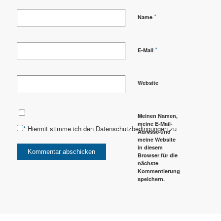
*
Name
*
E-Mail
Website
Meinen Namen,
meine E-Mail-
*
Hiermit stimme ich den Datenschutzbedingungen zu
Adresse und
meine Website
in diesem
Browser für die
nächste
Kommentierung
speichern.