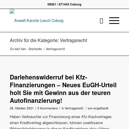
09561 / 871443 Coburg
Archiv für die Kategorie: Vertragsrecht
Du bist hier:
Startseite
/
Vertragsrecht
Darlehenswiderruf bei Kfz-
Finanzierungen – Neues EuGH-Urteil
holt Sie mit Gewinn aus der teuren
Autofinanzierung!
/
/
/
26. Oktober 2021
0 Kommentare
in
Vertragsrecht
von
engelhardt
Haben Verbraucher zur Finanzierung eines Kfz-Kaufvertrages
einen Kreditvertrag abgeschlossen, können unwirksame
Widerrufsbelehrungen in diesen Kreditverträgen dazu führen,