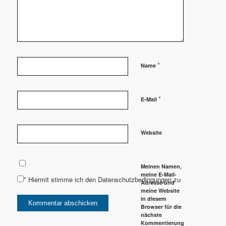
*
Name
*
E-Mail
Website
Meinen Namen,
meine E-Mail-
*
Hiermit stimme ich den Datenschutzbedingungen zu
Adresse und
meine Website
in diesem
Browser für die
nächste
Kommentierung