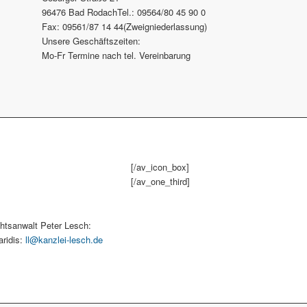
96476 Bad RodachTel.: 09564/80 45 90 0
Fax: 09561/87 14 44(Zweigniederlassung)
Unsere Geschäftszeiten:
Mo-Fr Termine nach tel. Vereinbarung
[/av_icon_box]
[/av_one_third]
tsanwalt Peter Lesch:
aridis:
ll@kanzlei-lesch.de