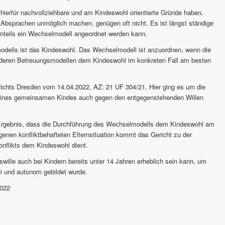
 hierfür nachvollziehbare und am Kindeswohl orientierte Gründe haben.
ie Absprachen unmöglich machen, genügen oft nicht. Es ist längst ständige
nteils ein Wechselmodell angeordnet werden kann.
dells ist das Kindeswohl. Das Wechselmodell ist anzuordnen, wenn die
 anderen Betreuungsmodellen dem Kindeswohl im konkreten Fall am besten
ichts Dresden vom 14.04.2022, AZ: 21 UF 304/21. Hier ging es um die
 eines gemeinsamen Kindes auch gegen den entgegenstehenden Willen
rgebnis, dass die Durchführung des Wechselmodells dem Kindeswohl am
agenen konfliktbehafteten Elternsituation kommt das Gericht zu der
nflikts dem Kindeswohl dient.
wille auch bei Kindern bereits unter 14 Jahren erheblich sein kann, um
ei und autonom gebildet wurde.
2022