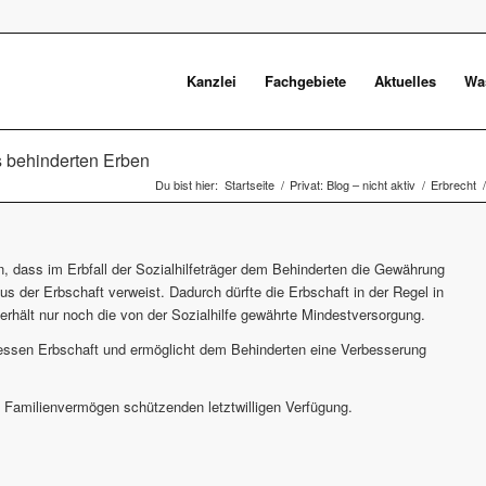
Kanzlei
Fachgebiete
Aktuelles
Was
s behinderten Erben
Du bist hier:
Startseite
/
Privat: Blog – nicht aktiv
/
Erbrecht
/
n, dass im Erbfall der Sozialhilfeträger dem Behinderten die Gewährung
aus der Erbschaft verweist. Dadurch dürfte die Erbschaft in der Regel in
erhält nur noch die von der Sozialhilfe gewährte Mindestversorgung.
dessen Erbschaft und ermöglicht dem Behinderten eine Verbesserung
s Familienvermögen schützenden letztwilligen Verfügung.