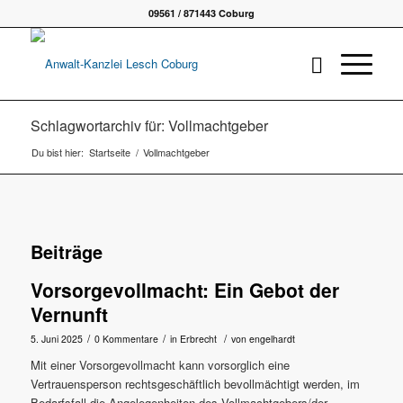
09561 / 871443 Coburg
Schlagwortarchiv für: Vollmachtgeber
Du bist hier:
Startseite
/
Vollmachtgeber
Beiträge
Vorsorgevollmacht: Ein Gebot der
Vernunft
/
/
/
5. Juni 2025
0 Kommentare
in
Erbrecht
von
engelhardt
Mit einer Vorsorgevollmacht kann vorsorglich eine
Vertrauensperson rechtsgeschäftlich bevollmächtigt werden, im
Bedarfsfall die Angelegenheiten des Vollmachtgebers/der