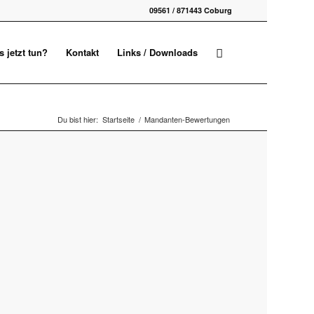
09561 / 871443 Coburg
 jetzt tun?
Kontakt
Links / Downloads
Du bist hier:
Startseite
/
Mandanten-Bewertungen